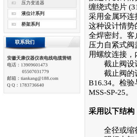
压力变送器
缠绕式垫片 (
液位计系列
采用金属环连
桥架系列
这种设计情势
全焊密封。客
联系我们
压力自紧式阀
用螺纹连接，
安徽天康仪器仪表电线电缆营销
截止阀设计
电话：13909601473
05507031779
截止阀的设计与
邮箱：tiankang@188.com
B16.34。
Q Q：1783736640
MSS-SP-25。
采用以下结构
全径或缩