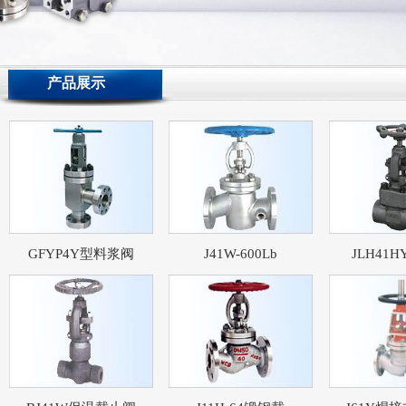
产品展示
GFYP4Y型料浆阀
J41W-600Lb
JLH41