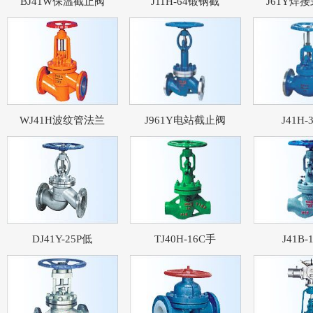
BJ41W保温截止阀
J11H-64锻钢截
J61Y焊
WJ41H波纹管法兰
J961Y电站截止阀
J41H-
DJ41Y-25P低
TJ40H-16C手
J41B-