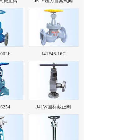
接式截止阀
J61Y压力自紧式阀
300Lb
J41F46-16C
16254
J41W国标截止阀